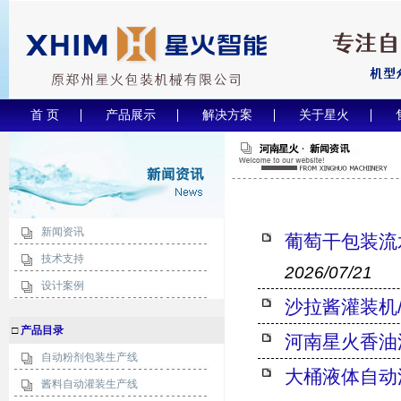
首 页
产品展示
解决方案
关于星火
新闻资讯
葡萄干包装流
技术支持
2026/07/21
设计案例
沙拉酱灌装机
□
产品目录
河南星火香油
自动粉剂包装生产线
大桶液体自动
酱料自动灌装生产线