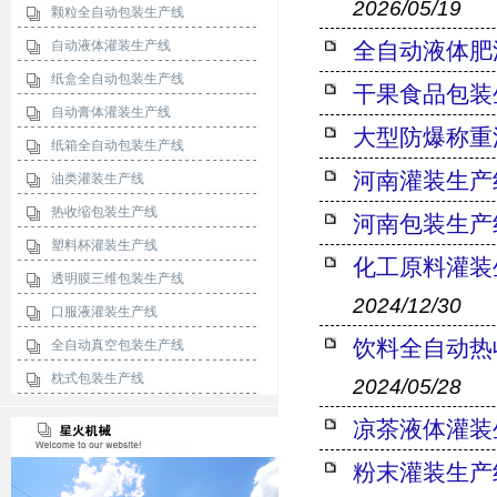
2026/05/19
颗粒全自动包装生产线
自动液体灌装生产线
全自动液体肥
纸盒全自动包装生产线
干果食品包装
自动膏体灌装生产线
大型防爆称重
纸箱全自动包装生产线
河南灌装生产
油类灌装生产线
热收缩包装生产线
河南包装生产
塑料杯灌装生产线
化工原料灌装
透明膜三维包装生产线
2024/12/30
口服液灌装生产线
饮料全自动热
全自动真空包装生产线
枕式包装生产线
2024/05/28
凉茶液体灌装
粉末灌装生产