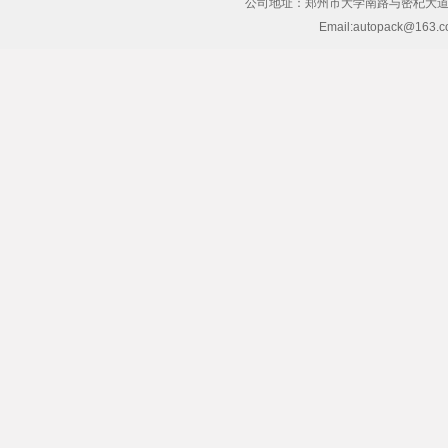
公司地址：郑州市大学南路与密杞大道交叉
Email:autopack@163