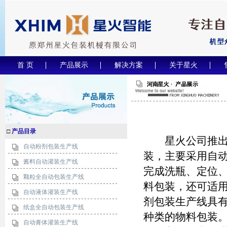
首 页
产品展示
解决方案
关于星火
□
产品目录
星火公司推出的
自动粉剂包装生产线
装，主要采用自动
酱料自动灌装生产线
完成洗瓶、定位
颗粒全自动包装生产线
料包装，还可适
自动液体灌装生产线
剂包装生产线具
纸盒全自动包装生产线
种类的物料包装
自动膏体灌装生产线