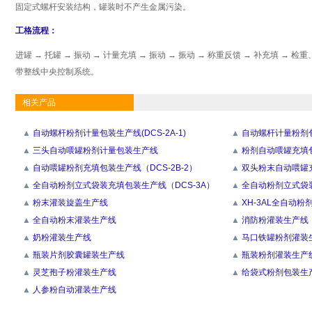
固定式螺杆安装结构，罐装时不产生金属污染。
工格流程：
进罐 → 托罐 → 振动 → 计量充填 → 振动 → 振动 → 称重反馈 → 补充填 → 检
带整线中央控制系统。
相关产品
▲
自动螺杆粉剂计量包装生产线(DCS-2A-1)
▲
自动螺杆计量粉剂包
▲
三头自动喂罐粉剂计量包装生产线
▲
粉剂自动喂罐充填包装
▲
自动喂罐粉剂充填包装生产线（DCS-2B-2）
▲
双头粉末自动喂罐充
▲
全自动粉剂立式袋装充填包装生产线（DCS-3A）
▲
全自动粉剂立式袋装
▲
粉末灌装旋盖生产线
▲
XH-3AL全自动
▲
全自动粉末灌装生产线
▲
消防粉灌装生产线
▲
奶粉灌装生产线
▲
马口铁罐粉剂灌装
▲
瓶装片剂胶囊罐装生产线
▲
瓶装粉剂灌装生产
▲
灵芝孢子粉灌装生产线
▲
给袋式粉剂包装生
▲
人参粉自动灌装生产线