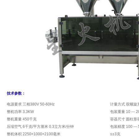
技术参数：
电源要求 三相380V 50-60Hz
计量方式 双螺旋
整机功率 3.3KW
包装重量 10 — 
整机重量 450千克
容器尺寸 圆柱形容器φ
压缩空气 6千克/平方厘米 0.3立方米/分钟
包装精度 100 — 
整机体积 2250×1000×2100毫米
≤±3克