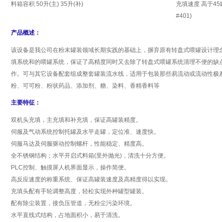
料箱容积 50升(主) 35升(补)
充填速度 高于45罐/
#401)
产品概述：
该设备是我公司在粉末罐装领域长期实践的基础上，摒弃原有转盘式喂罐设计理念
填系统和的喂罐系统，保证了高精度同时又去除了转盘式喂罐系统清理不便的缺
作。可与其它设备配套组成整套罐装流水线，适用于包装那些易流动或流动性极
粉、可可粉、粉状药品、添加剂、糖、染料、香精香料等
主要特征：
双机头充填，主充填和补充填，保证高罐装精度。
伺服及气动系统控制托罐及水平走罐，定位准、速度快。
伺服马达及伺服驱动控制螺杆，性能稳定、精度高。
全不锈钢结构；水平开启式料箱(里外抛光)，清洗十分方便。
PLC控制、触摸屏人机界面显示，操作简便。
高反应速度的称重系统、保证高罐装速度及高精度得以实现。
充填头配有手轮调整高度，轻松实现外种罐型罐装。
配有除尘装置，接负压管道，无粉尘污染环境。
水平直线式结构，占地面积小，易于清洗。