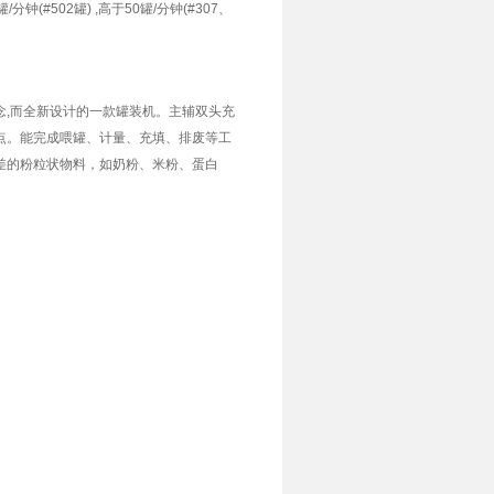
分钟(#502罐) ,高于50罐/分钟(#307、
,而全新设计的一款罐装机。主辅双头充
点。能完成喂罐、计量、充填、排废等工
差的粉粒状物料，如奶粉、米粉、蛋白