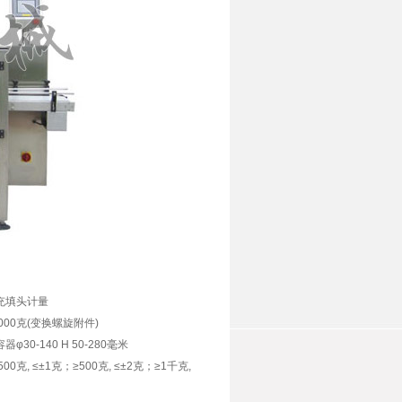
充填头计量
2000克(变换螺旋附件)
30-140 H 50-280毫米
500克, ≤±1克；≥500克, ≤±2克；≥1千克,