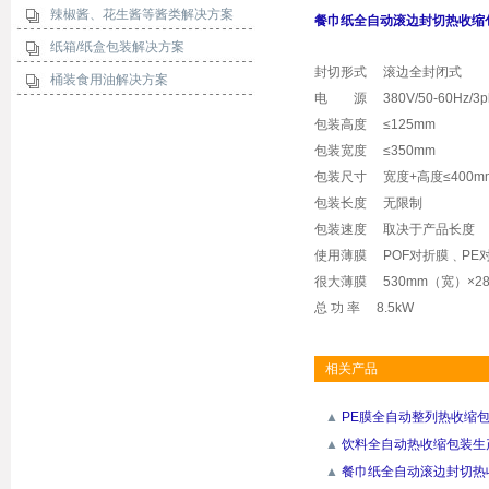
辣椒酱、花生酱等酱类解决方案
餐巾纸全自动滚边封切热收缩
纸箱/纸盒包装解决方案
封切形式 滚边全封闭式
桶装食用油解决方案
电 源 380V/50-60Hz/3p
包装高度 ≤125mm
包装宽度 ≤350mm
包装尺寸 宽度+高度≤400m
包装长度 无限制
包装速度 取决于产品长度
使用薄膜 POF对折膜﹑PE
很大薄膜 530mm（宽）×2
总 功 率 8.5kW
相关产品
▲
PE膜全自动整列热收缩
▲
饮料全自动热收缩包装生
▲
餐巾纸全自动滚边封切热