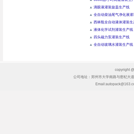
▲
滴眼液灌装旋盖生产线
▲
全自动柴油尾气净化液灌
▲
西林瓶全自动液体灌装生
▲
液体化学试剂灌装生产线
▲
四头磁力泵灌装生产线
▲
全自动玻璃水灌装生产线
copyrig
公司地址：郑州市大学南路与密杞大道交叉
Email:autopack@163