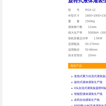
旋转式液体灌装
型 号 RGX-12
外型尺寸 1800×1900×23
重 量 1500kg
灌装阀个数 12sets
很大生产率 5000b/h（500
装机容量总功率 1.5KW
适用瓶高 50-270mm
适用瓶径 50-86mm
排水管管径 25mm
相关产品
▲
直线式重力自流式灌装旋
▲
旋转式液体灌装生产线
▲
4头自流式灌装旋盖喷码
▲
智能型液体灌装生产线
▲
农药自动灌装生产线
▲
6000瓶/小时高速灌装生