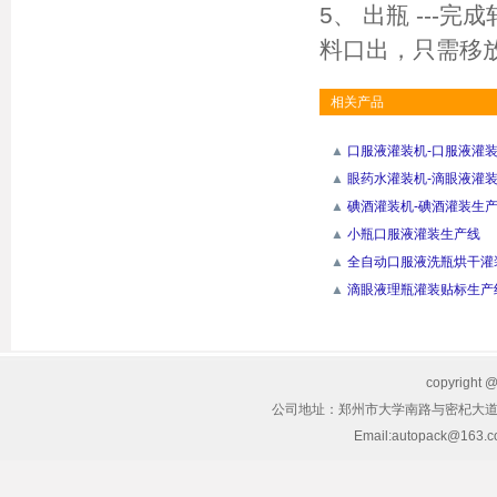
5、 出瓶 --
料口出，只需移
相关产品
▲
口服液灌装机-口服液灌
▲
眼药水灌装机-滴眼液灌
▲
碘酒灌装机-碘酒灌装生
▲
小瓶口服液灌装生产线
▲
全自动口服液洗瓶烘干灌
▲
滴眼液理瓶灌装贴标生产
copyrig
公司地址：郑州市大学南路与密杞大道交叉
Email:autopack@163