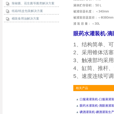
辣椒酱、花生酱等酱类解决方案
液体贮存容积： 50 L
纸箱/纸盒包装解决方案
被灌容器长度： ＜340mm
被灌装容器直径：＜Ф380mm
桶装食用油解决方案
灌 装 容 量： ＜30L
眼药水灌装机-
1、结构简单、
2、采用锥体活
3、触液部均采
4、缸筒、推杆
5、速度连续可
相关产品
▲
口服液灌装机-口服液灌
▲
眼药水灌装机-滴眼液灌
▲
碘酒灌装机-碘酒灌装生