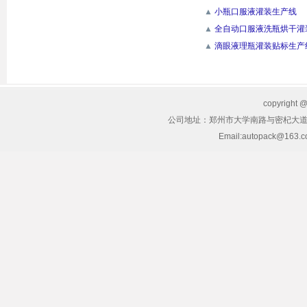
▲
小瓶口服液灌装生产线
▲
全自动口服液洗瓶烘干灌
▲
滴眼液理瓶灌装贴标生产
copyrig
公司地址：郑州市大学南路与密杞大道交叉
Email:autopack@163